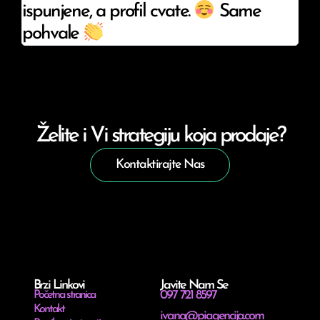
ispunjene, a profil cvate.
Same
pohvale
Želite i Vi strategiju koja prodaje?
Kontaktirajte Nas
Brzi Linkovi
Javite Nam Se
097 721 8597
Početna stranica
Kontakt
ivana@piagencija.com