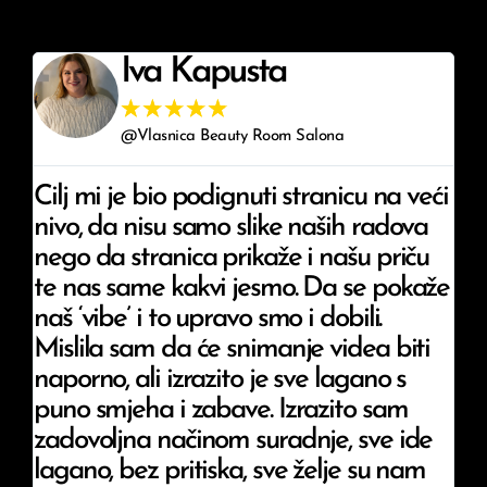
Iva Kapusta
☆
☆
☆
☆
☆
@Vlasnica Beauty Room Salona
Cilj mi je bio podignuti stranicu na veći
nivo, da nisu samo slike naših radova
nego da stranica prikaže i našu priču
te nas same kakvi jesmo. Da se pokaže
naš ‘vibe’ i to upravo smo i dobili.
Mislila sam da će snimanje videa biti
naporno, ali izrazito je sve lagano s
puno smjeha i zabave. Izrazito sam
zadovoljna načinom suradnje, sve ide
lagano, bez pritiska, sve želje su nam