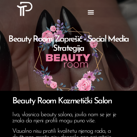
Beauty Room Zaprešić - Social Media
Strategija
Beauty Room Kozmetički Salon
Iva, vlasnica beauty salona, javila nam se jer je
znala da njeni profili mogu puno više.
Vizualno nisu pratili kvalitetu njenog rada, a