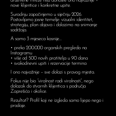
društvene mreže nisu donosile ono najvažnije –
nove klijentice i konkretne upite.
Suradnju započinjemo u siječnju 2026.
Postavljamo jasne temelje: vizualni identitet,
strategiju, plan objava i dolazimo na snimanje
sadržaja.
A samo 3 mjeseca kasnije…
• preko 200.000 organskih pregleda na
Instagramu
• više od 500 novih pratitelja u 90 dana
• svakodnevni upiti i rezervacije termina
I ono najvažnije – sve dolazi s pravog mjesta.
Fokus nije bio “viralnost radi viralnosti”, nego
dolazak do stvarnih klijentica s područja
Zaprešića i okolice.
Rezultat? Profil koji ne izgleda samo lijepo nego i
prodaje.