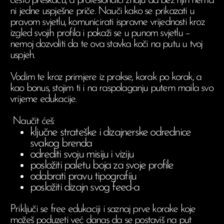
često preskaču, a profesionalci znaju da bez njih nema
ni jedne uspješne priče. Nauči kako se prikazati u
pravom svjetlu, komunicirati ispravne vrijednosti kroz
izgled svojih profila i pokaži se u punom svjetlu –
nemoj dozvoliti da te ova stavka koči na putu u tvoj
uspjeh.
Vodim te kroz primjere iz prakse, korak po korak, a
kao bonus, stojim ti i na raspolaganju putem maila svo
vrijeme edukacije.
Naučit ćeš:
ključne strateške i dizajnerske odrednice
svakog brenda
odrediti svoju misiju i viziju
posložiti paletu boja za svoje profile
odabrati pravu tipografiju
posložiti dizajn svog feed-a
Priključi se free edukaciji i saznaj prve korake koje
možeš poduzeti već danas da se postaviš na put