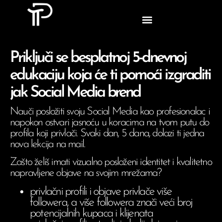
Priključi se besplatnoj 5-dnevnoj
edukaciju koja će ti pomoći izgraditi
jak Social Media brend
Nauči posložiti svoju Social Media kao profesionalac i
napokon ostvari jasnoću u koracima na tvom putu do
profila koji privlači. Svaki dan, 5 dana, dolazi ti jedna
nova lekcija na mail.
Zašto želiš imati vizualno posloženi identitet i kvalitetno
napravljene objave na svojim mrežama?
privlačni profili i objave privlače više
followera, a više followera znači veći broj
potencijalnih kupaca i klijenata