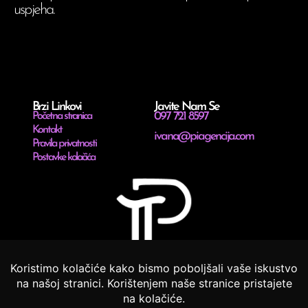
uspjeha.
Brzi Linkovi
Javite Nam Se
097 721 8597
Početna stranica
Kontakt
ivana@piagencija.com
Pravila privatnosti
Postavke kolačića
Digitalni marketing koji se mjeri rezultatima, ne
obećanjima.