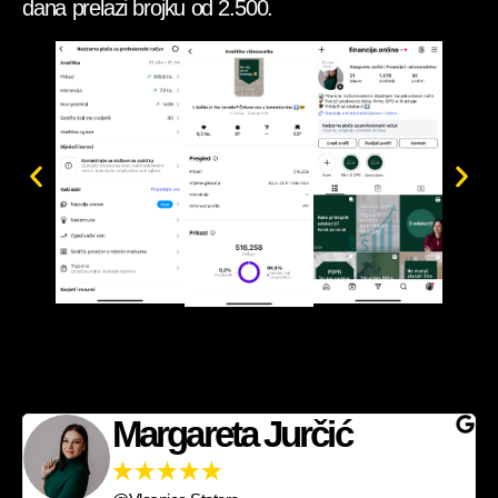
dana prelazi brojku od 2.500.
Margareta Jurčić
☆
☆
☆
☆
☆