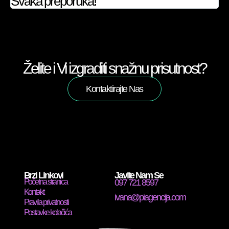
Svaka preporuka!
Želite i Vi izgraditi snažnu prisutnost?
Kontaktirajte Nas
Brzi Linkovi
Javite Nam Se
Početna stranica
097 721 8597
Kontakt
ivana@piagencija.com
Pravila privatnosti
Postavke kolačića