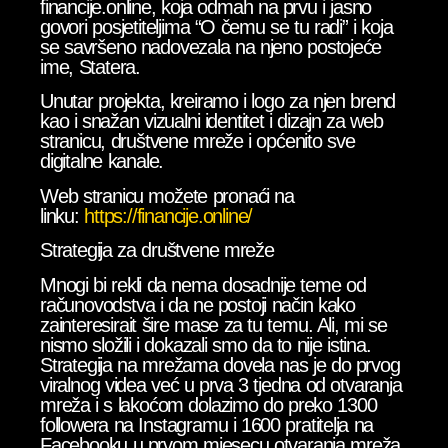
financije.online, koja odmah na prvu i jasno
govori posjetiteljima “O čemu se tu radi” i koja
se savršeno nadovezala na njeno postojeće
ime, Statera.
Unutar projekta, kreiramo i logo za njen brend
kao i snažan vizualni identitet i dizajn za web
stranicu, društvene mreže i općenito sve
digitalne kanale.
Web stranicu možete pronaći na
linku:
https://financije.online/
Strategija za društvene mreže
Mnogi bi rekli da nema dosadnije teme od
računovodstva i da ne postoji način kako
zainteresirait šire mase za tu temu. Ali, mi se
nismo složili i dokazali smo da to nije istina.
Strategija na mrežama dovela nas je do prvog
viralnog videa već u prva 3 tjedna od otvaranja
mreža i s lakoćom dolazimo do preko 1300
followera na Instagramu i 1600 pratitelja na
Facebooku u prvom mjesecu otvaranja mreža