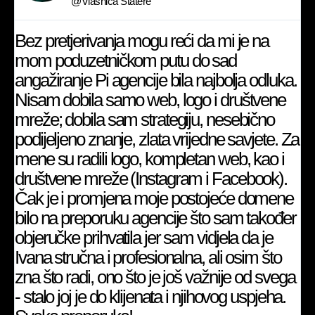
@Vlasnica Statere
Bez pretjerivanja mogu reći da mi je na
mom poduzetničkom putu do sad
angažiranje Pi agencije bila najbolja odluka.
Nisam dobila samo web, logo i društvene
mreže; dobila sam strategiju, nesebično
podijeljeno znanje, zlata vrijedne savjete. Za
mene su radili logo, kompletan web, kao i
društvene mreže (Instagram i Facebook).
Čak je i promjena moje postojeće domene
bilo na preporuku agencije što sam također
objeručke prihvatila jer sam vidjela da je
Ivana stručna i profesionalna, ali osim što
zna što radi, ono što je još važnije od svega
- stalo joj je do klijenata i njihovog uspjeha.